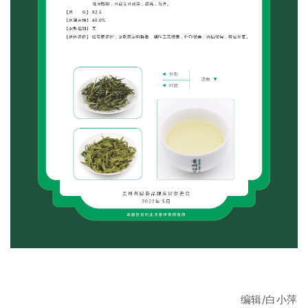
编辑/白小萍