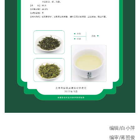
编辑/白小萍
编审/
蒋照俊